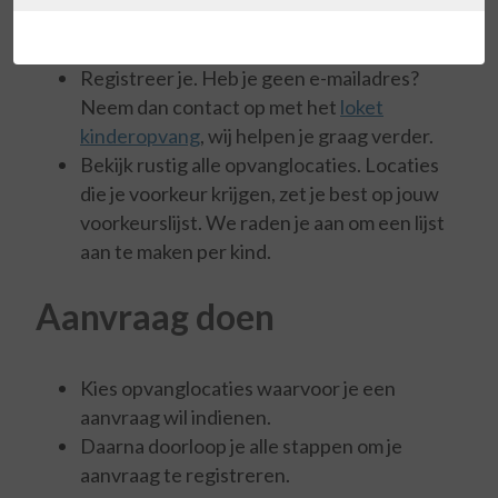
samenstellen
Registreer je. Heb je geen e-mailadres?
Neem dan contact op met het
loket
kinderopvang
, wij helpen je graag verder.
Bekijk rustig alle opvanglocaties. Locaties
die je voorkeur krijgen, zet je best op jouw
voorkeurslijst. We raden je aan om een lijst
aan te maken per kind.
Aanvraag doen
Kies opvanglocaties waarvoor je een
aanvraag wil indienen.
Daarna doorloop je alle stappen om je
aanvraag te registreren.